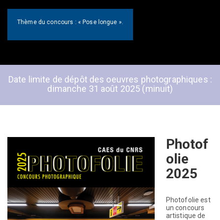
Thème du concours : « Pose longue ».
Date limite de dépôt des oeuvres photographiques :
dimanche 31 août 2025 (minuit)
Photof
olie
2025
Photofolie est
un concours
artistique de