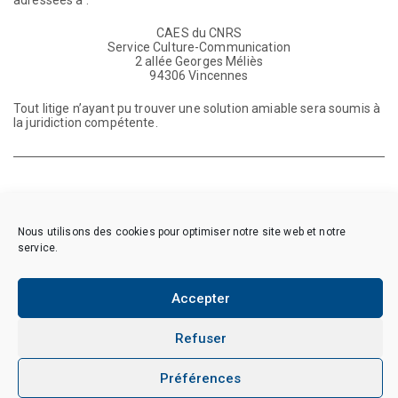
adressées à :
CAES du CNRS
Service Culture-Communication
2 allée Georges Méliès
94306 Vincennes
Tout litige n’ayant pu trouver une solution amiable sera soumis à
la juridiction compétente.
Nous utilisons des cookies pour optimiser notre site web et notre
service.
Copyright © 2026 CAES du CNRS. Tous droits réservés.
Politique de cookies (EU)
Politique de confidentialité
Accepter
Mentions Légales et Politique des données personnelles
Crédits
Refuser
Préférences