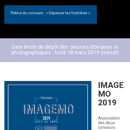
Thème du concours : « Dépasser les frontières ».
Date limite de dépôt des oeuvres littéraires et
photographiques : lundi 18 mars 2019 (minuit)
IMAGE
MO
2019
Association
des deux
concours