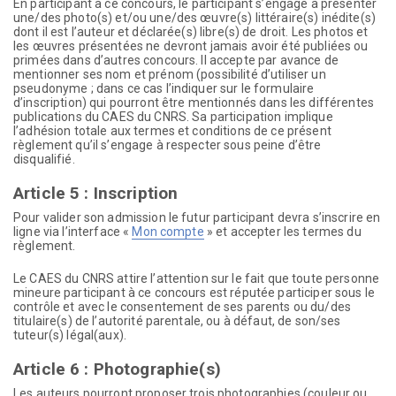
En participant à ce concours, le participant s’engage à présenter
une/des photo(s) et/ou une/des œuvre(s) littéraire(s) inédite(s)
dont il est l’auteur et déclarée(s) libre(s) de droit. Les photos et
les œuvres présentées ne devront jamais avoir été publiées ou
primées dans d’autres concours. Il accepte par avance de
mentionner ses nom et prénom (possibilité d’utiliser un
pseudonyme ; dans ce cas l’indiquer sur le formulaire
d’inscription) qui pourront être mentionnés dans les différentes
publications du CAES du CNRS. Sa participation implique
l’adhésion totale aux termes et conditions de ce présent
règlement qu’il s’engage à respecter sous peine d’être
disqualifié.
Article 5 : Inscription
Pour valider son admission le futur participant devra s’inscrire en
ligne via l’interface «
Mon compte
» et accepter les termes du
règlement.
Le CAES du CNRS attire l’attention sur le fait que toute personne
mineure participant à ce concours est réputée participer sous le
contrôle et avec le consentement de ses parents ou du/des
titulaire(s) de l’autorité parentale, ou à défaut, de son/ses
tuteur(s) légal(aux).
Article 6 : Photographie(s)
Les auteurs pourront proposer trois photographies (couleur ou