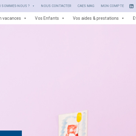
I SOMMES-NOUS ?
NOUS CONTACTER
CAES MAG
MON COMPTE
en vacances
Vos Enfants
Vos aides & prestations
E