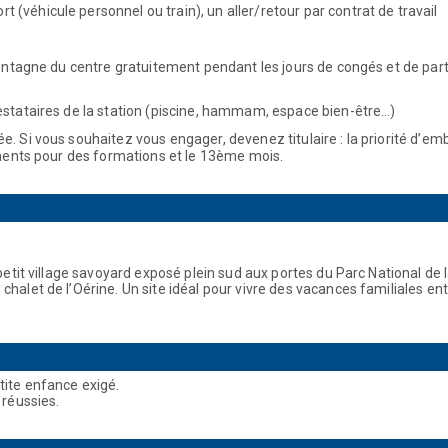
(véhicule personnel ou train), un aller/retour par contrat de travail
 montagne du centre gratuitement pendant les jours de congés et de part
restataires de la station (piscine, hammam, espace bien-être…)
e. Si vous souhaitez vous engager, devenez titulaire : la priorité d’e
ements pour des formations et le 13ème mois.
petit village savoyard exposé plein sud aux portes du Parc National de 
alet de l’Oérine. Un site idéal pour vivre des vacances familiales entr
tite enfance exigé.
 réussies.