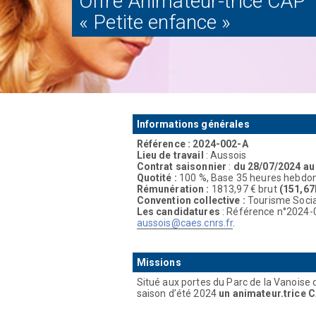
Offre Animateur-trice CAP
« Petite enfance »
Informations générales
Référence : 2024-002-A
Lieu de travail
: Aussois
Contrat saisonnier
:
du
28/07/2024 au
Quotité :
100 %, Base 35 heures hebdom
Rémunération :
1813,97 € brut
(151,67
Convention collective :
Tourisme Social
Les candidatures
: Référence n°2024-00
aussois@caes.cnrs.fr
.
Missions
Situé aux portes du Parc de la Vanoise 
saison d’été 2024
un animateur.trice C