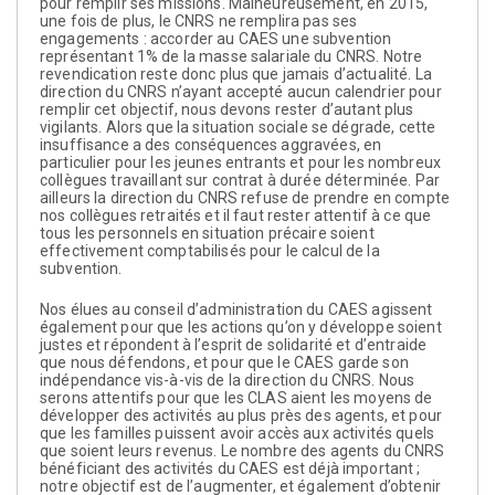
pour remplir ses missions. Malheureusement, en 2015,
une fois de plus, le CNRS ne remplira pas ses
engagements : accorder au CAES une subvention
représentant 1% de la masse salariale du CNRS. Notre
revendication reste donc plus que jamais d’actualité. La
direction du CNRS n’ayant accepté aucun calendrier pour
remplir cet objectif, nous devons rester d’autant plus
vigilants. Alors que la situation sociale se dégrade, cette
insuffisance a des conséquences aggravées, en
particulier pour les jeunes entrants et pour les nombreux
collègues travaillant sur contrat à durée déterminée. Par
ailleurs la direction du CNRS refuse de prendre en compte
nos collègues retraités et il faut rester attentif à ce que
tous les personnels en situation précaire soient
effectivement comptabilisés pour le calcul de la
subvention.
Nos élues au conseil d’administration du CAES agissent
également pour que les actions qu’on y développe soient
justes et répondent à l’esprit de solidarité et d’entraide
que nous défendons, et pour que le CAES garde son
indépendance vis-à-vis de la direction du CNRS. Nous
serons attentifs pour que les CLAS aient les moyens de
développer des activités au plus près des agents, et pour
que les familles puissent avoir accès aux activités quels
que soient leurs revenus. Le nombre des agents du CNRS
bénéficiant des activités du CAES est déjà important ;
notre objectif est de l’augmenter, et également d’obtenir