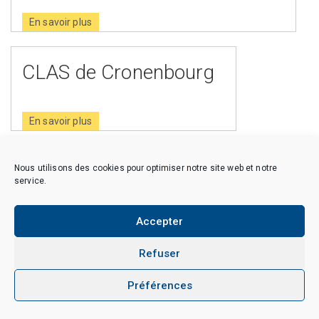
En savoir plus
CLAS de Cronenbourg
En savoir plus
Nous utilisons des cookies pour optimiser notre site web et notre
service.
Copyright © 2026 CAES du CNRS. Tous droits réservés.
Politique de cookies (EU)
Politique de confidentialité
Accepter
Mentions Légales et Politique des données personnelles
Crédits
Refuser
Préférences