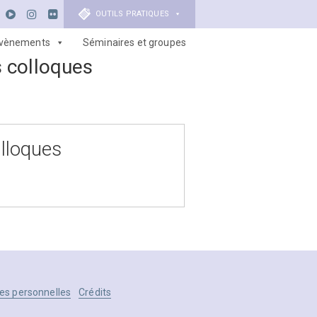
OUTILS PRATIQUES
vènements
Séminaires et groupes
s colloques
olloques
es personnelles
Crédits