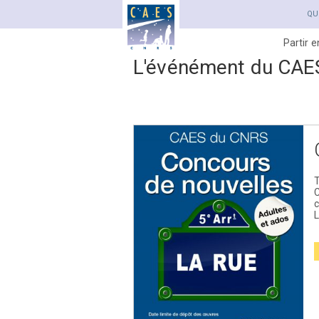
QU
Partir 
L'événément du CAE
T
c