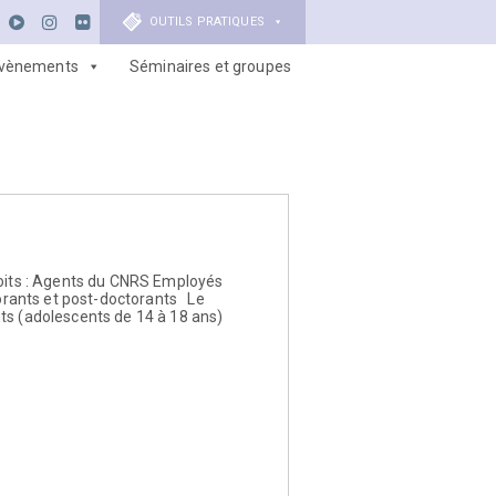
OUTILS PRATIQUES
vènements
Séminaires et groupes
roits : Agents du CNRS Employés
orants et post-doctorants Le
nts (adolescents de 14 à 18 ans)