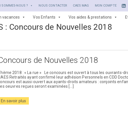
I SOMMES-NOUS ?
NOUS CONTACTER
CAES MAG
MON COMPTE
en vacances
Vos Enfants
Vos aides & prestations
E
S :
Concours de Nouvelles 2018
Concours de Nouvelles 2018
hème 2018 : « La rue » Le concours est ouvert à tous les ouvrants-d
CAES Retraités ayant confirmé leur adhésion Personnels en CDD Doct
oncours est aussi ouvert aux ayants-droits amateurs : conjoints enfa
Les oeuvres reçues seront examinées […]
En savoir plus