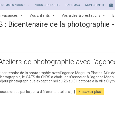
I SOMMES-NOUS ?
NOUS CONTACTER
CAES MAG
MON COMPTE
en vacances
Vos Enfants
Vos aides & prestations
E
S :
Bicentenaire de la photographie
Ateliers de photographie avec l’ag
icentenaire de la photographie avec l'agence Magnum Photos Afin de c
hotographie, le CAES du CNRS a choisi de s'associer à l'agence Mag
éjour photographique exceptionnel du 26 au 31 octobre à la Villa Clyth
'occasion de participer à différents ateliers [...]
En savoir plus