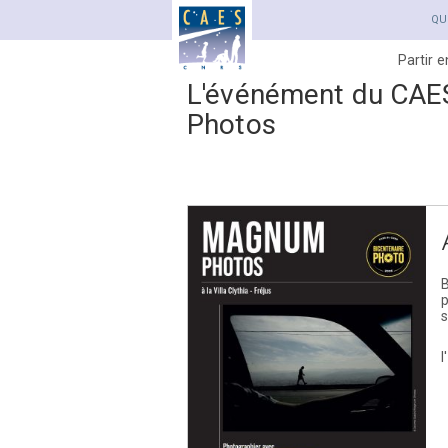
QU
Partir 
L'événément du CAE
Photos
B
p
s
l