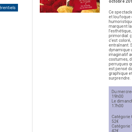
octobre 20
érentiels
Ce spectacle
et loufoque
humoristiqu
marquent la
l’esthétique,
primordial: ç
c’est coloré,
entraînant. 
dynamique u
imaginatif 
costumes, d
perruques qu
est pensé d
graphique e
surprendre.
Du mercre
19h00
Le dimanc
17h00
Catégorie O
52€
Catégorie 1
42€