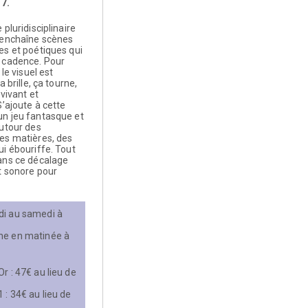
17.
 pluridisciplinaire
 enchaîne scènes
es et poétiques qui
 cadence. Pour
 le visuel est
a brille, ça tourne,
 vivant et
S’ajoute à cette
n jeu fantasque et
autour des
es matières, des
i ébouriffe. Tout
ans ce décalage
t sonore pour
di au samedi à
he en matinée à
r : 47€ au lieu de
 : 34€ au lieu de