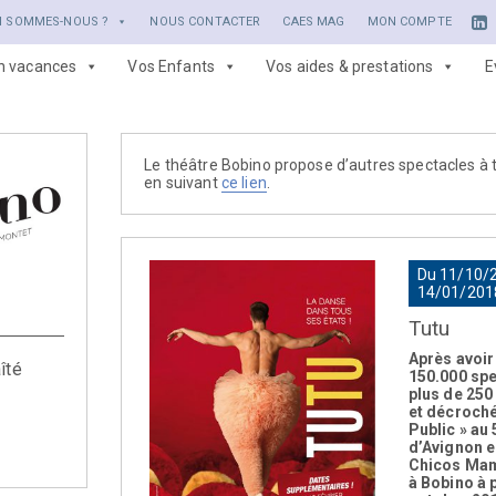
I SOMMES-NOUS ?
NOUS CONTACTER
CAES MAG
MON COMPTE
en vacances
Vos Enfants
Vos aides & prestations
E
Le théâtre Bobino propose d’autres spectacles à t
en suivant
ce lien
.
Du 11/10/
14/01/201
Tutu
Après avoir
îté
150.000 spe
plus de 250
et décroché 
Public » au 
d’Avignon e
Chicos Mam
à Bobino à p