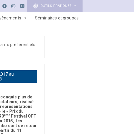
OUTILS PRATIQUES
vènements
Séminaires et groupes
arifs préférentiels
2017 au
8
 conquis plus de
ctateurs, réalisé
 représentations
le « Prix du
ème
50
Festival OFF
n 2015, les
bo sont de retour
artir du 11