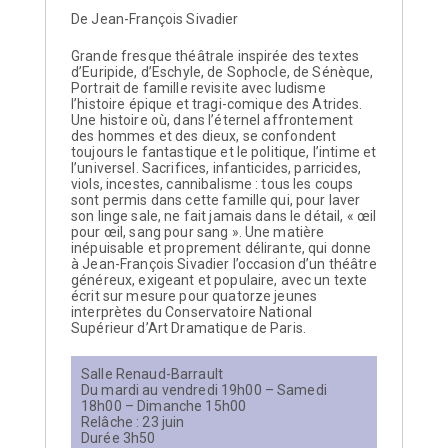
De Jean-François Sivadier
Grande fresque théâtrale inspirée des textes
d’Euripide, d’Eschyle, de Sophocle, de Sénèque,
Portrait de famille revisite avec ludisme
l’histoire épique et tragi-comique des Atrides.
Une histoire où, dans l’éternel affrontement
des hommes et des dieux, se confondent
toujours le fantastique et le politique, l’intime et
l’universel. Sacrifices, infanticides, parricides,
viols, incestes, cannibalisme : tous les coups
sont permis dans cette famille qui, pour laver
son linge sale, ne fait jamais dans le détail, « œil
pour œil, sang pour sang ». Une matière
inépuisable et proprement délirante, qui donne
à Jean-François Sivadier l’occasion d’un théâtre
généreux, exigeant et populaire, avec un texte
écrit sur mesure pour quatorze jeunes
interprètes du Conservatoire National
Supérieur d’Art Dramatique de Paris.
Salle Renaud-Barrault
Du mardi au vendredi 19h00 – Samedi
18h00 – Dimanche 15h00
Relâche : 23 juin
Durée 3h50