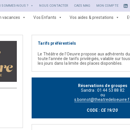
I SOMMES-NOUS ?
NOUS CONTACTER
CAES MAG
MON COMPTE
en vacances
Vos Enfants
Vos aides & prestations
E
Tarifs préférentiels
Le Théâtre de l’Oeuvre propose aux adhérents du
toute l’année de tarifs privilégiés, valable sur tou
les jours dans la limite des places disponibles.
Réservations de groupes
Sandra : 01 44 53 88 82
ou
s.bonnot@theatredeloeuvre.f
CODE :
CE 19/20