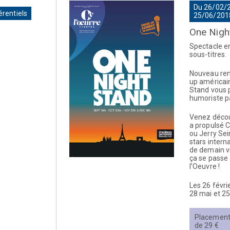
Du 26/02/
érentiels
25/06/201
One Nigh
Spectacle en
sous-titres.
Nouveau ren
up américain
Stand vous 
humoriste p
Venez découv
a propulsé C
ou Jerry Sei
stars intern
de demain v
ça se passe
l’Oeuvre !
Les 26 févrie
28 mai et 25
Placement l
de 29 €