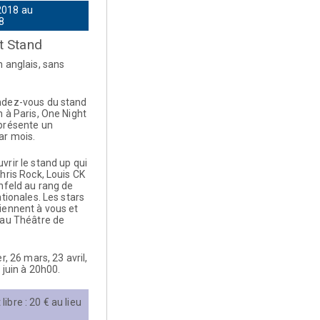
2018 au
8
t Stand
 anglais, sans
dez-vous du stand
 à Paris, One Night
présente un
ar mois.
rir le stand up qui
hris Rock, Louis CK
nfeld au rang de
ationales. Les stars
iennent à vous et
 au Théâtre de
r, 26 mars, 23 avril,
 juin à 20h00.
ibre : 20 € au lieu