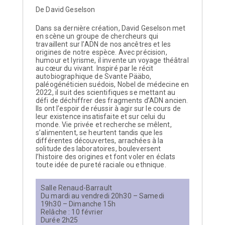
De David Geselson
Dans sa dernière création, David Geselson met
en scène un groupe de chercheurs qui
travaillent sur l’ADN de nos ancêtres et les
origines de notre espèce. Avec précision,
humour et lyrisme, il invente un voyage théâtral
au cœur du vivant. Inspiré par le récit
autobiographique de Svante Pääbo,
paléogénéticien suédois, Nobel de médecine en
2022, il suit des scientifiques se mettant au
défi de déchiffrer des fragments d’ADN ancien.
Ils ont l’espoir de réussir à agir sur le cours de
leur existence insatisfaite et sur celui du
monde. Vie privée et recherche se mêlent,
s’alimentent, se heurtent tandis que les
différentes découvertes, arrachées à la
solitude des laboratoires, bouleversent
l’histoire des origines et font voler en éclats
toute idée de pureté raciale ou ethnique.
Salle Renaud-Barrault
Du mardi au vendredi 20h30 – Samedi
19h30 – Dimanche 15h
Relâche : 10 février
Durée 2h25