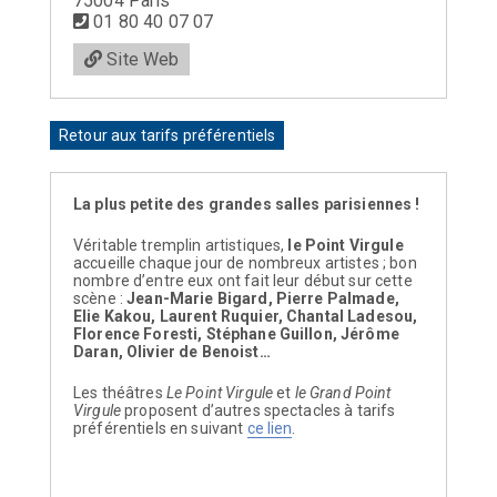
75004 Paris
01 80 40 07 07
Site Web
Retour aux tarifs préférentiels
La plus petite des grandes salles parisiennes !
Véritable tremplin artistiques,
le Point Virgule
accueille chaque jour de nombreux artistes ; bon
nombre d’entre eux ont fait leur début sur cette
scène :
Jean-Marie Bigard, Pierre Palmade,
Elie Kakou, Laurent Ruquier, Chantal Ladesou,
Florence Foresti, Stéphane Guillon, Jérôme
Daran, Olivier de Benoist…
Les théâtres
Le Point Virgule
et
le Grand Point
Virgule
proposent d’autres spectacles à tarifs
préférentiels en suivant
ce lien
.