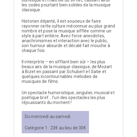
les codes pourtant bien solides de la musique
classique.
Historien déjanté, il est soucieux de faire
rayonner cette culture méconnue au plus grand
nombre et pose la musique sifflée comme un
style à part entière. Avec force anecdotes,
anachronismes et interaction avec le public,
son humour absurde et décalé fait mouche à
chaque fois.
Il interprète – en sifflant bien sûr – les plus
beaux airs de la musique classique, de Mozart
à Bizet en passant par Schubert et Satie et
quelques incontournables mélodies de
musiques de films.
Un spectacle humoristique, singulier, musical et
poétique bref… l’un des spectacles les plus
réjouissants du moment !
Du mercredi au samedi
Catégorie 1 : 23€ au lieu de 30€