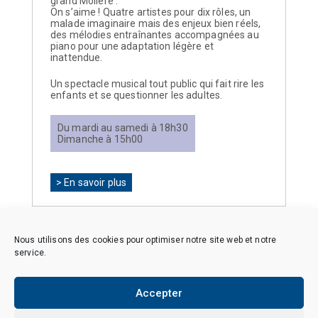
grand Molière :
On s’aime ! Quatre artistes pour dix rôles, un
malade imaginaire mais des enjeux bien réels,
des mélodies entraînantes accompagnées au
piano pour une adaptation légère et
inattendue.
Un spectacle musical tout public qui fait rire les
enfants et se questionner les adultes.
Du mardi au samedi à 18h30
Dimanche à 15h00
> En savoir plus
Nous utilisons des cookies pour optimiser notre site web et notre
service.
Accepter
Copyright © 2026 CAES du CNRS. Tous droits réservés.
Politique de cookies (EU)
Politique de confidentialité