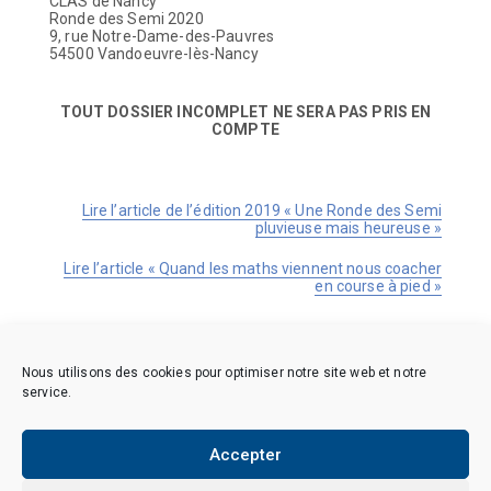
CLAS de Nancy
Ronde des Semi 2020
9, rue Notre-Dame-des-Pauvres
54500 Vandoeuvre-lès-Nancy
TOUT DOSSIER INCOMPLET NE SERA PAS PRIS EN
COMPTE
Lire l’article de l’édition 2019 « Une Ronde des Semi
pluvieuse mais heureuse »
Lire l’article « Quand les maths viennent nous coacher
en course à pied »
Nous utilisons des cookies pour optimiser notre site web et notre
service.
Accepter
Copyright © 2026 CAES du CNRS. Tous droits réservés.
Politique de cookies (EU)
Politique de confidentialité