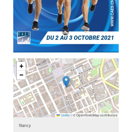
+
−
Leaflet
|
© OpenStreetMap contributors
Nancy