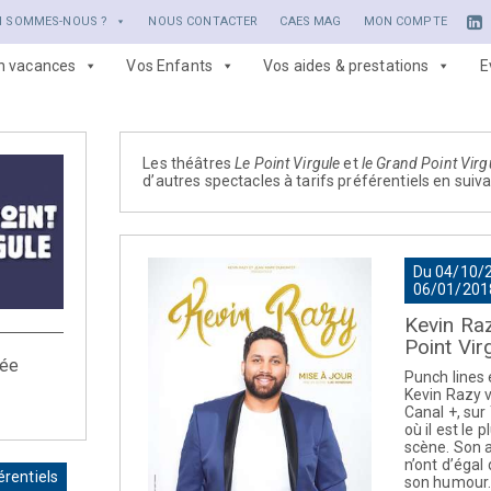
I SOMMES-NOUS ?
NOUS CONTACTER
CAES MAG
MON COMPTE
en vacances
Vos Enfants
Vos aides & prestations
E
Les théâtres
Le Point Virgule
et
le Grand Point Virg
d’autres spectacles à tarifs préférentiels en suiv
Du 04/10/
06/01/201
Kevin Ra
Point Vir
vée
Punch lines 
Kevin Razy v
Canal +, sur
où il est le p
scène. Son a
n’ont d’égal
érentiels
son humour