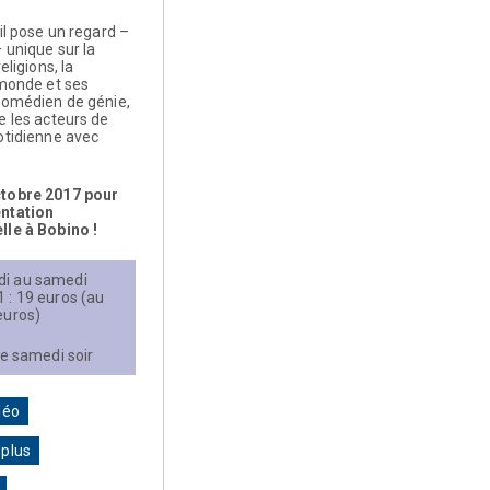
 il pose un regard –
 unique sur la
eligions, la
 monde et ses
Comédien de génie,
e les acteurs de
otidienne avec
ctobre 2017 pour
ntation
lle à Bobino !
di au samedi
1 : 19 euros (au
euros)
 le samedi soir
déo
 plus