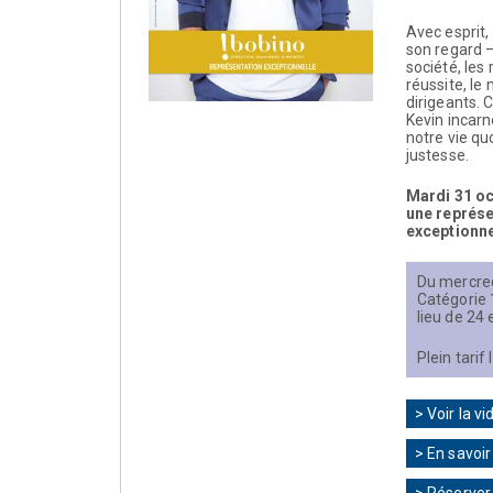
Avec esprit,
son regard –
société, les r
réussite, le
dirigeants. 
Kevin incarn
notre vie qu
justesse.
Mardi 31 o
une représe
exceptionne
Du mercre
Catégorie 
lieu de 24 
Plein tarif
> Voir la vi
> En savoir
> Réserver