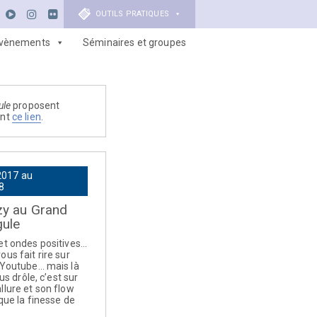
OUTILS PRATIQUES
vènements
Séminaires et groupes
ule
proposent
ant
ce lien
.
2017 au
8
zy au Grand
gule
et ondes positives…
ous fait rire sur
 Youtube… mais là
lus drôle, c’est sur
llure et son flow
 que la finesse de
.