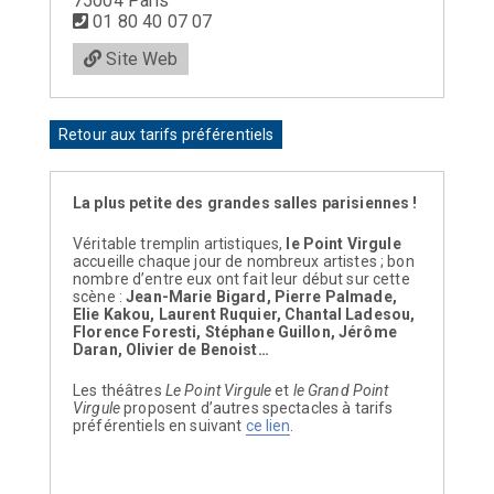
75004 Paris
01 80 40 07 07
Site Web
Retour aux tarifs préférentiels
La plus petite des grandes salles parisiennes !
Véritable tremplin artistiques,
le Point Virgule
accueille chaque jour de nombreux artistes ; bon
nombre d’entre eux ont fait leur début sur cette
scène :
Jean-Marie Bigard, Pierre Palmade,
Elie Kakou, Laurent Ruquier, Chantal Ladesou,
Florence Foresti, Stéphane Guillon, Jérôme
Daran, Olivier de Benoist…
Les théâtres
Le Point Virgule
et
le Grand Point
Virgule
proposent d’autres spectacles à tarifs
préférentiels en suivant
ce lien
.