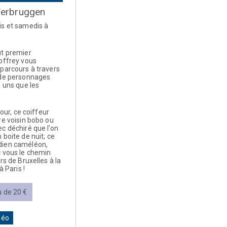
Verbruggen
is et samedis à
ut premier
offrey vous
parcours à travers
 de personnages
s uns que les
 tour, ce coiffeur
re voisin bobo ou
c déchiré que l’on
 boite de nuit; ce
dien caméléon,
c vous le chemin
rs de Bruxelles à la
à Paris !
u de 20 €
déo