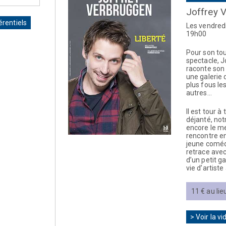
Joffrey 
érentiels
Les vendred
19h00
Pour son to
spectacle, J
raconte son 
une galerie
plus fous le
autres…
Il est tour à
déjanté, not
encore le me
rencontre en
jeune comé
retrace ave
d’un petit ga
vie d’artiste 
11 € au lie
> Voir la vi