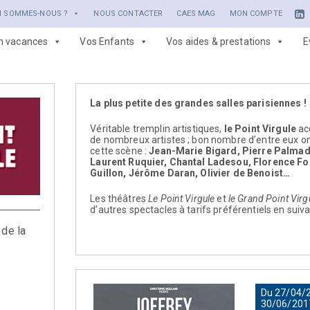
I SOMMES-NOUS ?
NOUS CONTACTER
CAES MAG
MON COMPTE
en vacances
Vos Enfants
Vos aides & prestations
E
La plus petite des grandes salles parisiennes !
Véritable tremplin artistiques,
le Point Virgule
acc
de nombreux artistes ; bon nombre d’entre eux ont
cette scène :
Jean-Marie Bigard, Pierre Palmade
Laurent Ruquier, Chantal Ladesou, Florence Fo
Guillon, Jérôme Daran, Olivier de Benoist…
Les théâtres
Le Point Virgule
et
le Grand Point Virg
d’autres spectacles à tarifs préférentiels en suiv
 de la
Du 27/04/
30/06/201