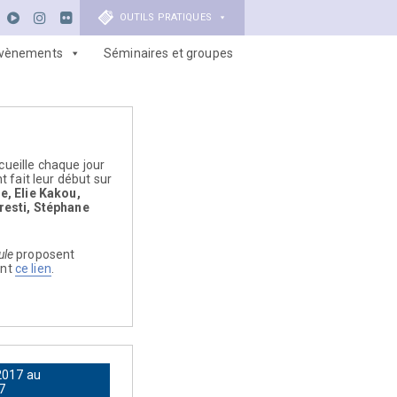
OUTILS PRATIQUES
vènements
Séminaires et groupes
ueille chaque jour
 fait leur début sur
, Elie Kakou,
resti, Stéphane
ule
proposent
ant
ce lien
.
2017 au
7