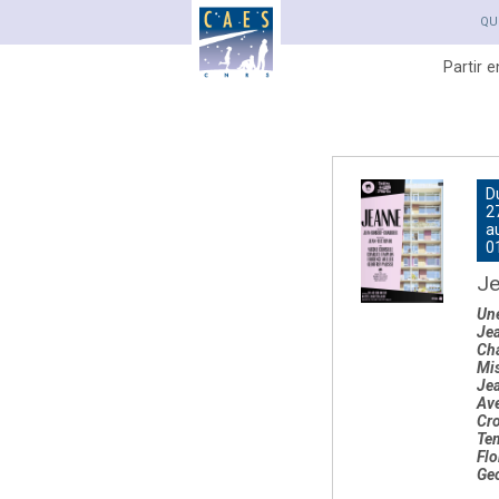
QU
Partir 
D
2
a
0
J
Une
Jea
Cha
Mi
Je
Ave
Cro
Te
Flo
Geo