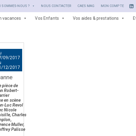
I SOMMES-NOUS ?
NOUS CONTACTER
CAES MAG
MON COMPTE
en vacances
Vos Enfants
Vos aides & prestations
E
u
7/09/2017
u
1/12/2017
eanne
 pièce de
n Robert-
rrier
se en scène
an-Luc Revol
c Nicole
isille, Charles
mplon,
rence Muller,
ffrey Palisse