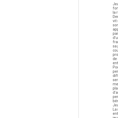
Je
fon
la 
Dem
vit
so
ap
par
d’u
fra
sa 
co
pr
de
en
Pou
pe
dif
ser
me
pla
d’a
pe
bén
Je
La 
ent
je