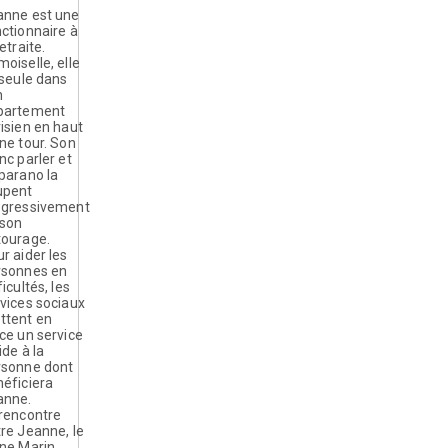
anne est une
ctionnaire à
retraite.
oiselle, elle
 seule dans
n
partement
isien en haut
ne tour. Son
nc parler et
parano la
upent
ogressivement
 son
tourage.
r aider les
rsonnes en
ficultés, les
vices sociaux
ttent en
ce un service
ide à la
rsonne dont
éficiera
anne.
rencontre
re Jeanne, le
une Marin