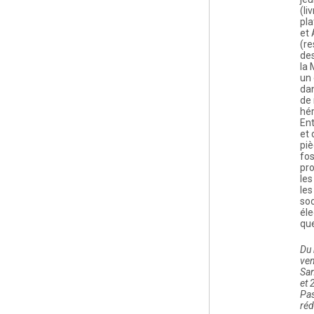
(li
pla
et
(r
des
la 
un 
dan
de 
hé
En
et 
piè
fos
pr
les
les
soc
éle
que
Du 
ven
Sa
et 
Pas
réd