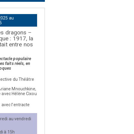
2025 au
5
les dragons –
ue : 1917, la
tait entre nos
ctacle populaire
es faits réels, en
poques
lective du Théâtre
 Ariane Mnouchkine,
 avec Hélène Cixou
 avec l’entracte
redi au vendredi
di à 15h