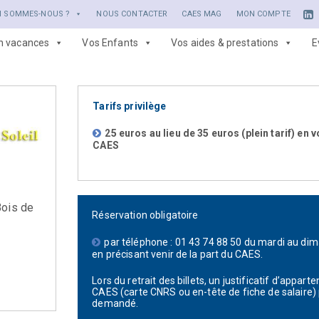
I SOMMES-NOUS ?
NOUS CONTACTER
CAES MAG
MON COMPTE
en vacances
Vos Enfants
Vos aides & prestations
E
Tarifs privilège
25 euros au lieu de 35 euros (plein tarif) en
CAES
Bois de
Réservation obligatoire
par téléphone : 01 43 74 88 50 du mardi au di
en précisant venir de la part du CAES.
Lors du retrait des billets, un justificatif d’appa
CAES (carte CNRS ou en-tête de fiche de salaire) 
demandé.