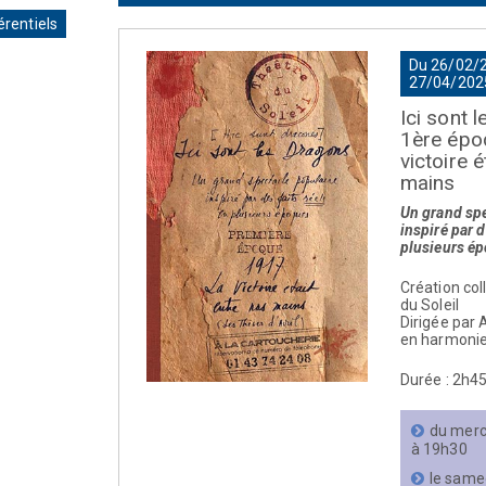
érentiels
Du 26/02/
27/04/202
Ici sont 
1ère époq
victoire é
mains
Un grand spe
inspiré par d
plusieurs é
Création col
du Soleil
Dirigée par
en harmonie
Durée : 2h45
du merc
à 19h30
le same