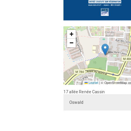
+
−
Leaflet
|
© OpenStreetMap con
17 allée Renée Cassin
Oswald