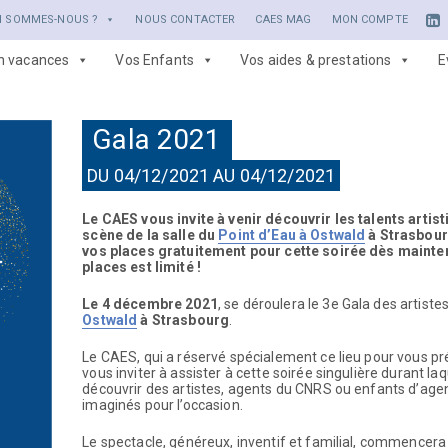
I SOMMES-NOUS ?
NOUS CONTACTER
CAES MAG
MON COMPTE
en vacances
Vos Enfants
Vos aides & prestations
E
Gala 2021
DU 04/12/2021 AU 04/12/2021
Le CAES vous invite à venir découvrir les talents artis
scène de la salle du
Point d’Eau à Ostwald
à Strasbour
vos places gratuitement pour cette soirée dès mainten
places est limité !
Le 4 décembre 2021
, se déroulera le 3e Gala des artis
Ostwald
à Strasbourg
.
Le CAES, qui a réservé spécialement ce lieu pour vous prés
vous inviter à assister à cette soirée singulière durant la
découvrir des artistes, agents du CNRS ou enfants d’ag
imaginés pour l’occasion.
Le spectacle, généreux, inventif et familial, commencera