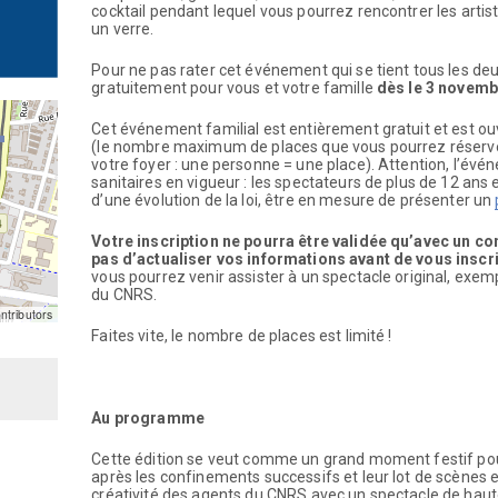
cocktail pendant lequel vous pourrez rencontrer les artis
un verre.
Pour ne pas rater cet événement qui se tient tous les de
gratuitement pour vous et votre famille
dès le 3 novemb
Cet événement familial est entièrement gratuit et est 
(le nombre maximum de places que vous pourrez réserve
votre foyer : une personne = une place). Attention, l’é
sanitaires en vigueur : les spectateurs de plus de 12 ans
d’une évolution de la loi, être en mesure de présenter un
Votre inscription ne pourra être validée qu’avec un c
pas d’actualiser vos informations avant de vous inscr
vous pourrez venir assister à un spectacle original, exemp
du CNRS.
tributors
Faites vite, le nombre de places est limité !
Au programme
Cette édition se veut comme un grand moment festif pou
après les confinements successifs et leur lot de scènes 
créativité des agents du CNRS avec un spectacle de haut