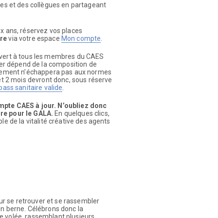
tes et des collègues en partageant
ux ans, réservez vos places
re
via votre espace
Mon compte
.
ouvert à tous les membres du CAES
r dépend de la composition de
vénement n’échappera pas aux normes
 et 2 mois devront donc, sous réserve
pass sanitaire valide
.
ompte CAES à jour. N’oubliez donc
ire pour le GALA.
En quelques clics,
le de la vitalité créative des agents
r se retrouver et se rassembler
en berne. Célébrons donc la
e volée, rassemblant plusieurs