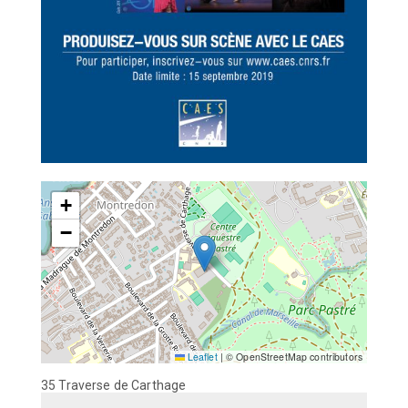
+
−
Leaflet
|
© OpenStreetMap contributors
35 Traverse de Carthage