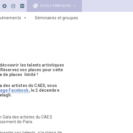
OUTILS PRATIQUES
vènements
Séminaires et groupes
 découvrir les talents artistiques
 Réservez vos places pour cette
e de places limité !
la des artistes du CAES, vous
 page Facebook
, le 2 décembre
nelagh.
er Gala des artistes du CAES
issement de Paris.
enter ses talents, a le plaisir de