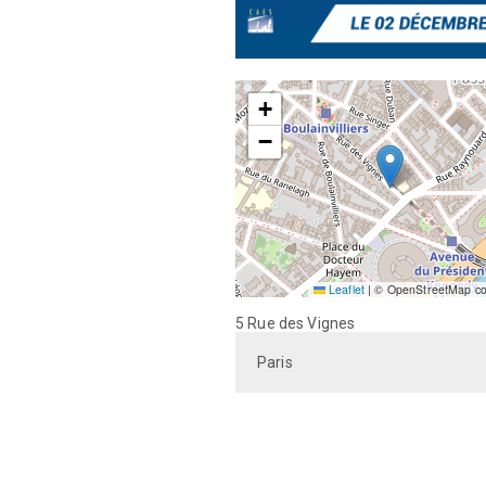
+
−
Leaflet
|
© OpenStreetMap con
5 Rue des Vignes
Paris