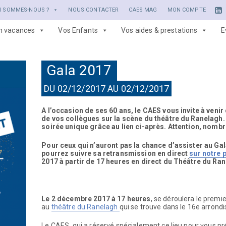
I SOMMES-NOUS ?
NOUS CONTACTER
CAES MAG
MON COMPTE
en vacances
Vos Enfants
Vos aides & prestations
E
Gala 2017
DU 02/12/2017 AU 02/12/2017
A l’occasion de ses 60 ans, le CAES vous invite à venir
de vos collègues sur la scène du théâtre du Ranelagh.
soirée unique grâce au lien ci-après. Attention, nombr
Pour ceux qui n’auront pas la chance d’assister au Ga
pourrez suivre sa retransmission en direct
sur notre
2017 à partir de 17 heures en direct du Théâtre du Ra
Le 2 décembre 2017 à 17 heures
, se déroulera le premi
au
théâtre du Ranelagh
qui se trouve dans le 16e arrond
Le CAES, qui a réservé spécialement ce lieu pour vous prés