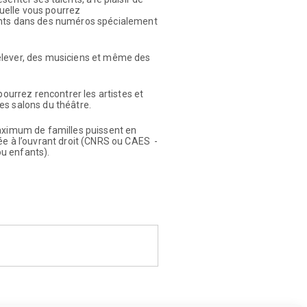
quelle vous pourrez
ents dans des numéros spécialement
elever, des musiciens et même des
pourrez rencontrer les artistes et
es salons du théâtre.
maximum de familles puissent en
ée à l’ouvrant droit (CNRS ou CAES -
ou enfants).