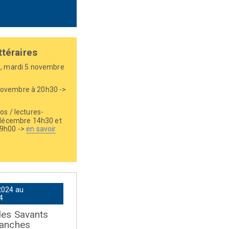
ttéraires
r), mardi 5 novembre
 novembre à 20h30 ->
os / lectures-
7 décembre 14h30 et
19h00 ->
en savoir
2024 au
4
des Savants
lanches