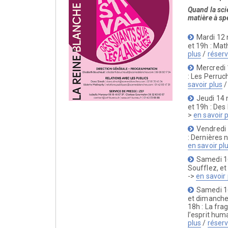
Quand la sci
matière à sp
Mardi 12
et 19h : Mat
plus
/
réser
Mercredi
: Les Perruc
savoir plus
Jeudi 14
et 19h : Des
>
en savoir 
Vendredi
: Dernières n
en savoir pl
Samedi 1
Soufflez, et
->
en savoir 
Samedi 1
et dimanch
18h : La frag
l’esprit hum
plus
/
réser