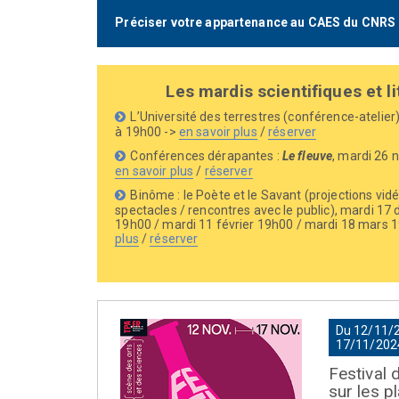
Préciser votre appartenance au CAES du CNRS
Les mardis scientifiques et li
L’Université des terrestres (conférence-atelie
à 19h00 ->
en savoir plus
/
réserver
Conférences dérapantes :
Le fleuve
, mardi 26
en savoir plus
/
réserver
Binôme : le Poète et le Savant (projections vidé
spectacles / rencontres avec le public), mardi 1
19h00 / mardi 11 février 19h00 / mardi 18 mars 
plus
/
réserver
Du 12/11/
17/11/202
Festival 
sur les p