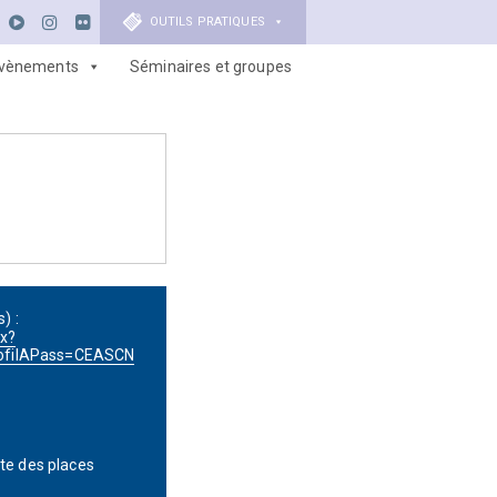
OUTILS PRATIQUES
vènements
Séminaires et groupes
) :
px?
ofilAPass=CEASCN
ite des places