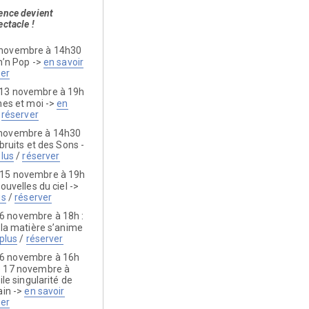
ence devient
ectacle !
 novembre à 14h30
h’n Pop ->
en savoir
ver
 13 novembre à 19h
hes et moi ->
en
/
réserver
 novembre à 14h30
 bruits et des Sons -
plus
/
réserver
 15 novembre à 19h
ouvelles du ciel ->
us
/
réserver
6 novembre à 18h :
 la matière s’anime
plus
/
réserver
6 novembre à 16h
e 17 novembre à
ile singularité de
ain ->
en savoir
ver