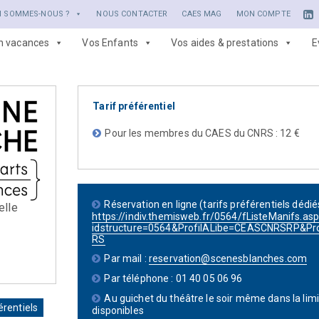
I SOMMES-NOUS ?
NOUS CONTACTER
CAES MAG
MON COMPTE
en vacances
Vos Enfants
Vos aides & prestations
E
Tarif préférentiel
Pour les membres du CAES du CNRS : 12 €
Réservation en ligne (tarifs préférentiels dédiés
elle
https://indiv.themisweb.fr/0564/fListeManifs.as
idstructure=0564&ProfilALibe=CEASCNRSRP&Pr
RS
Par mail :
reservation@scenesblanches.com
Par téléphone : 01 40 05 06 96
Au guichet du théâtre le soir même dans la lim
érentiels
disponibles