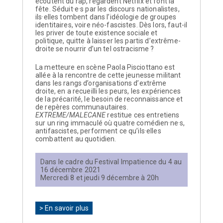
écoutent du rap, regardent Netflix et font la
fête. Séduit·e·s par les discours nationalistes,
ils·elles tombent dans l’idéologie de groupes
identitaires, voire néo-fascistes. Dès lors, faut-il
les priver de toute existence sociale et
politique, quitte à laisser les partis d’extrême-
droite se nourrir d’un tel ostracisme ?
La metteure en scène Paola Pisciottano est
allée à la rencontre de cette jeunesse militant
dans les rangs d’organisations d’extrême
droite, en a recueilli les peurs, les expériences
de la précarité, le besoin de reconnaissance et
de repères communautaires.
EXTREME/MALECANE
restitue ces entretiens
sur un ring immaculé où quatre comédien·ne·s,
antifascistes, performent ce qu’ils·elles
combattent au quotidien.
Dans le cadre du Festival Impatience du 4 au
16 décembre 2021
Mercredi 8 et jeudi 9 décembre à 20h
> En savoir plus