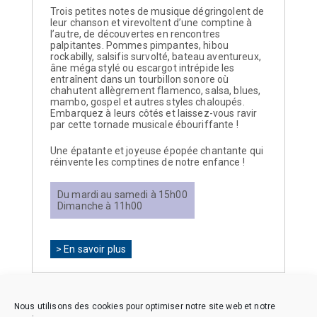
Trois petites notes de musique dégringolent de
leur chanson et virevoltent d’une comptine à
l’autre, de découvertes en rencontres
palpitantes. Pommes pimpantes, hibou
rockabilly, salsifis survolté, bateau aventureux,
âne méga stylé ou escargot intrépide les
entraînent dans un tourbillon sonore où
chahutent allègrement flamenco, salsa, blues,
mambo, gospel et autres styles chaloupés.
Embarquez à leurs côtés et laissez-vous ravir
par cette tornade musicale ébouriffante !
Une épatante et joyeuse épopée chantante qui
réinvente les comptines de notre enfance !
Du mardi au samedi à 15h00
Dimanche à 11h00
> En savoir plus
Nous utilisons des cookies pour optimiser notre site web et notre