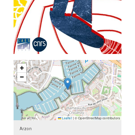
+
−
Leaflet
|
© OpenStreetMap contributors
Arzon