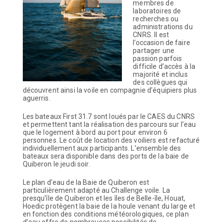
membres de
laboratoires de
recherches ou
administrations du
CNRS. Il est
l’occasion de faire
partager une
passion parfois
difficile d’accès à la
majorité et inclus
des collègues qui
découvrent ainsi la voile en compagnie d’équipiers plus
aguerris.
Les bateaux First 31.7 sont loués par le CAES du CNRS
et permettent tant la réalisation des parcours sur l’eau
que le logement à bord au port pour environ 6
personnes. Le coût de location des voiliers est refacturé
individuellement aux participants. L’ensemble des
bateaux sera disponible dans des ports de la baie de
Quiberon le jeudi soir.
Le plan d’eau de la Baie de Quiberon est
particulièrement adapté au Challenge voile. La
presqu’île de Quiberon et les îles de Belle-île, Houat,
Hoedic protègent la baie de la houle venant du large et
en fonction des conditions météorologiques, ce plan
d’eau offre de nombreuses possibilités de