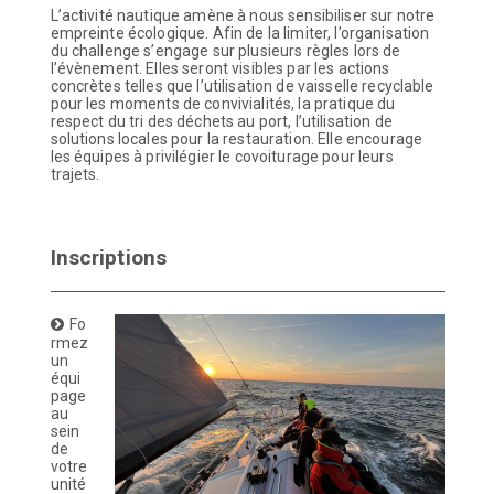
L’activité nautique amène à nous sensibiliser sur notre
empreinte écologique. Afin
de la limiter, l’organisation
du challenge s’engage sur plusieurs règles lors de
l’évènement. Elles seront visibles par les actions
concrètes telles que l’utilisation de
vaisselle recyclable
pour les moments de convivialités, la pratique du
respect du tri des
déchets au port, l’utilisation de
solutions locales pour la restauration. Elle encourage
les
équipes à
privilégier
le covoiturage pour leurs
trajets.
Inscriptions
Fo
rmez
un
équi
page
au
sein
de
votre
unité