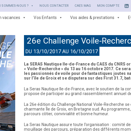
I SOMMES-NOUS ?
NOUS CONTACTER
CAES MAG
MON COMPTE
en vacances
Vos Enfants
Vos aides & prestations
E
26e Challenge Voile-Recher
DU 13/10/2017 AU 16/10/2017
La
SERAS
Nautique Ile-de-France du CAES du CNRS org
« Voile-Recherche » du 13 au 16 octobre 2017. Ce ser
les passionnés de voile pour de fantastiques joutes n
sur l’île de Groix et se disputera sur des First 31.7, b
La
Seras
Nautique Ile-de-France, avec le soutien de la 
propose de participer au grand rassemblement annuel de
La 26e édition du Challenge National Voile-Recherche se 
charmante Île de Groix, en Bretagne sud. Au programme, 
parcours côtier, convivialité et bonne humeur.
La
Seras
Nautique assure toute l’organisation : comité de
mouillage des parcours, préparation des différents mome