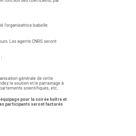
en fonction des coefficients, par
 l’organisatrice Isabelle
 jours. Les agents CNRS seront
 :
anisation générale de cette
ez le soutien et le parrainage à
épartements scientifiques, etc…
quipage pour la soirée huître et
es participants seront facturés