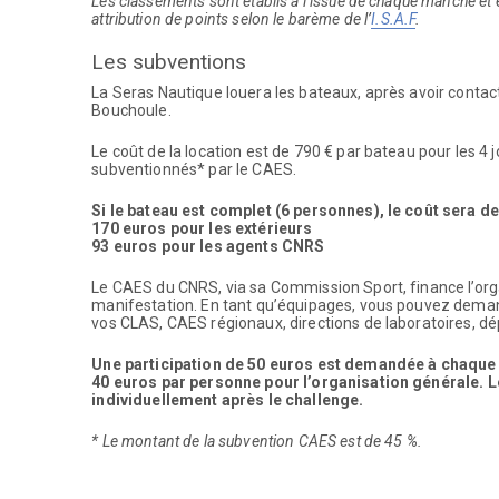
Les classements sont établis à l’issue de chaque manche et 
attribution de points selon le barème de l’
I.S.A.F
.
Les subventions
La
Seras
Nautique louera les bateaux, après avoir contacté
Bouchoule.
Le coût de la location est de 790 € par bateau pour les 4
subventionnés* par le CAES.
Si le bateau est complet (6 personnes), le coût sera de
170 euros pour les extérieurs
93 euros pour les agents CNRS
Le CAES du CNRS, via sa Commission Sport, finance l’org
manifestation. En tant qu’équipages, vous pouvez demand
vos
CLAS
, CAES régionaux, directions de laboratoires, d
Une participation de 50 euros est demandée à chaque é
40 euros par personne pour l’organisation générale. L
individuellement après le challenge.
* Le montant de la subvention CAES est de 45 %.