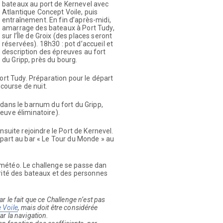
bateaux au port de Kernevel avec
Atlantique Concept Voile, puis
entraînement. En fin d’après-midi,
amarrage des bateaux à Port Tudy,
sur l’Île de Groix (des places seront
réservées). 18h30 : pot d’accueil et
description des épreuves au fort
du Gripp, près du bourg.
ort Tudy. Préparation pour le départ
 course de nuit.
f dans le barnum du fort du Gripp,
euve éliminatoire).
nsuite rejoindre le Port de Kernevel.
épart au bar « Le Tour du Monde » au
 météo. Le challenge se passe dan
urité des bateaux et des personnes
ar le fait que ce Challenge n’est pas
 Voile
, mais doit être considérée
r la navigation.