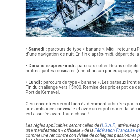
•
Samedi :
parcours de type « banane ». Midi : retour au P
d’une navigation de nuit. En fin d’après-midi, départ de la
•
Dimanche après-midi :
parcours côtier. Repas collecti
huîtres, joutes musicales (une chanson par équipage, épr
•
Lundi :
parcours de type « banane ». Les bateaux iront e
Fin du challenge vers 15h00. Remise des prix et pot de d
Port de Kernevel.
Ces rencontres seront bien évidemment arbitrées par la
une ambiance conviviale et avec un esprit marin : la séc
est assurée avant toute chose !
Les règles applicables seront celles de l’
I.S.A.F
., atténuées p
une manifestation « officielle » de la
Fédération Française de
comme une rencontre conviviale de collègues passionnés pa