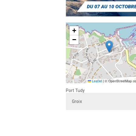
+
−
Leaflet
|
© OpenStreetMap con
Port Tudy
Groix