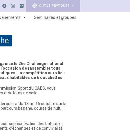
OUTILS PRATIQUES
vènements
Séminaires et groupes
che
anise le 26e Challenge national
a l’occasion de rassembler tous
autiques. La compétition aura lieu
ateaux habitables de 6 couchettes.
commission Sport du CAES, vous
s amateurs de voile.
déroulera du 13 au 16 octobre sur la
parcours banane, course de nuit,
 course, réservation des bateaux,
nts d’échanges et de convivialité