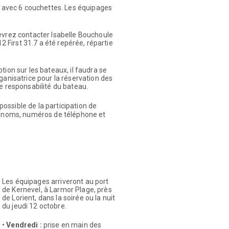
es avec 6 couchettes. Les équipages
evrez contacter Isabelle Bouchoule
12 First 31.7 a été repérée, répartie
tion sur les bateaux, il faudra se
ganisatrice pour la réservation des
e responsabilité du bateau.
 possible de la participation de
s (noms, numéros de téléphone et
Les équipages arriveront au port
de Kernevel, à Larmor Plage, près
de Lorient, dans la soirée ou la nuit
du jeudi 12 octobre.
•
Vendredi :
prise en main des