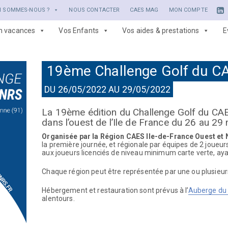
I SOMMES-NOUS ?
NOUS CONTACTER
CAES MAG
MON COMPTE
en vacances
Vos Enfants
Vos aides & prestations
E
19ème Challenge Golf du C
DU 26/05/2022 AU 29/05/2022
La 19ème édition du Challenge Golf du CA
dans l’ouest de l’Ile de France du 26 au 29
Organisée par la Région CAES Ile-de-France Ouest et
la première journée, et régionale par équipes de 2 joueur
aux joueurs licenciés de niveau minimum carte verte, ayan
Chaque région peut être représentée par une ou plusieur
Hébergement et restauration sont prévus à l’
Auberge du
alentours.