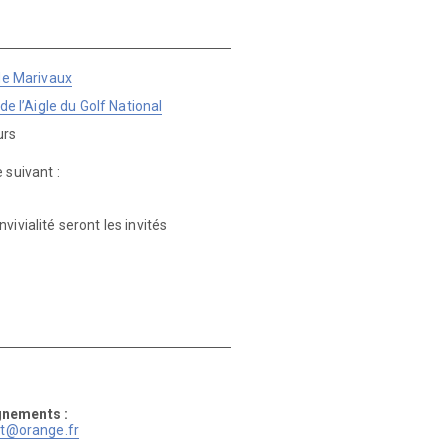
 de Marivaux
de l’Aigle du Golf National
urs
 suivant :
ivialité seront les invités
gnements :
et@orange.fr