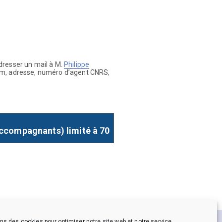
dresser un mail à M.
Philippe
om, adresse, numéro d’agent CNRS,
accompagnants) limité à 70
ns des cookies pour optimiser notre site web et notre service.