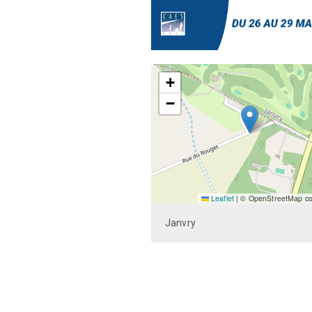
+
−
Leaflet
|
© OpenStreetMap con
Janvry