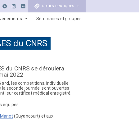
OUTILS PRATIQUES
vènements
Séminaires et groupes
AES du CNRS
ES du CNRS se déroulera
 mai 2022
 Nord,
les compétitions, individuelle
s la seconde journée, sont ouvertes
t leur certificat médical enregistré.
s équipes.
 Manet
(Guyancourt) et aux