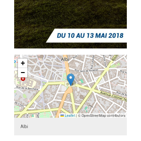
+
−
Leaflet
|
© OpenStreetMap contributors
Albi