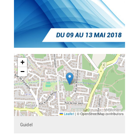
+
−
Leaflet
|
© OpenStreetMap contributors
Guidel