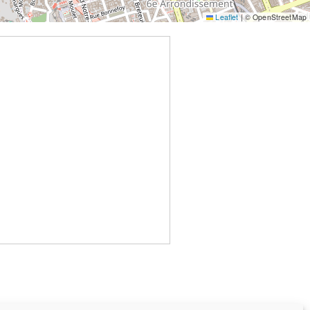
Leaflet
|
© OpenStreetMap