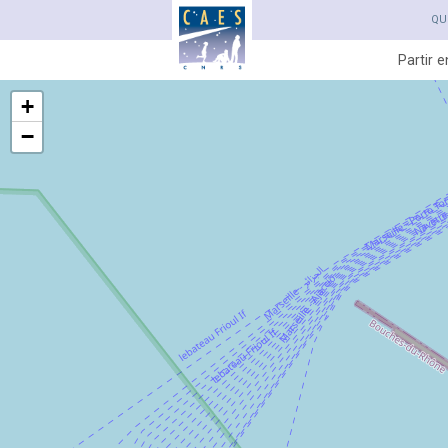
QU
Partir 
+
−