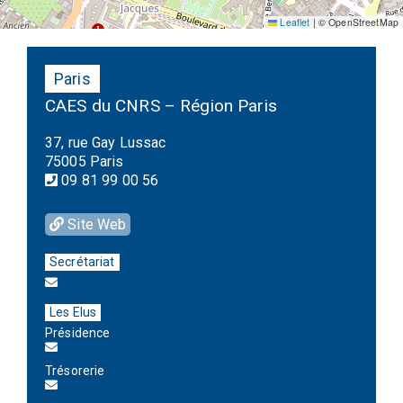
Leaflet
|
© OpenStreetMap
Paris
CAES du CNRS – Région Paris
37, rue Gay Lussac
75005 Paris
09 81 99 00 56
Site Web
Secrétariat
Les Elus
Présidence
Trésorerie