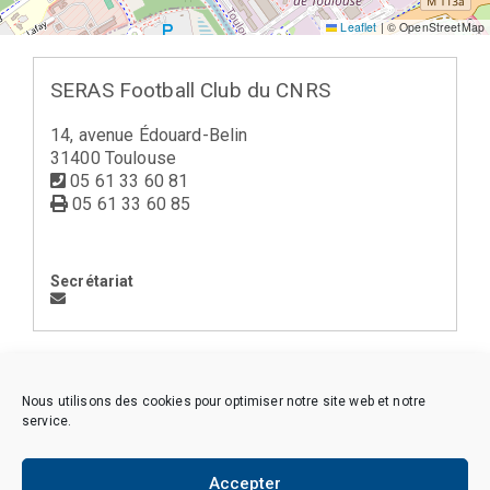
Leaflet
|
© OpenStreetMap
SERAS Football Club du CNRS
14, avenue Édouard-Belin
31400 Toulouse
05 61 33 60 81
05 61 33 60 85
Secrétariat
< la Région Midi-Pyrénées (14)
Nous utilisons des cookies pour optimiser notre site web et notre
service.
Accepter
Copyright © 2026 CAES du CNRS. Tous droits réservés.