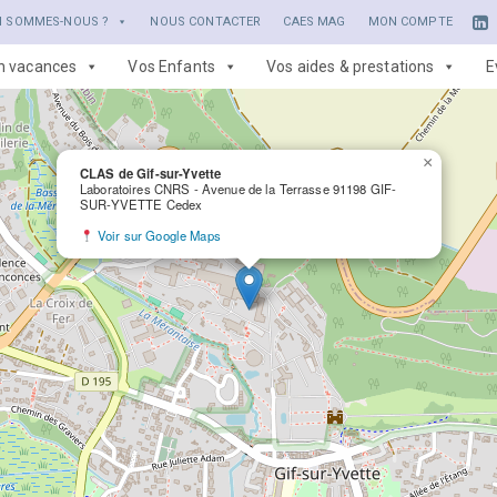
I SOMMES-NOUS ?
NOUS CONTACTER
CAES MAG
MON COMPTE
en vacances
Vos Enfants
Vos aides & prestations
E
×
CLAS de Gif-sur-Yvette
Laboratoires CNRS - Avenue de la Terrasse 91198 GIF-
SUR-YVETTE Cedex
Voir sur Google Maps