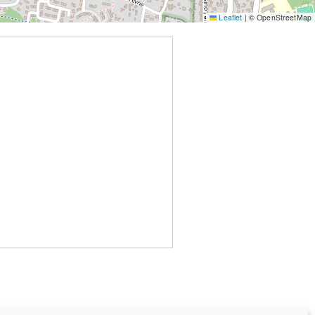
Leaflet
|
© OpenStreetMap