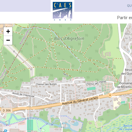
QU
Partir 
+
−