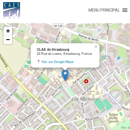
MENU PRINCIPAL
+
−
×
CLAS de Strasbourg
23 Rue du Loess, Strasbourg, France
Voir sur Google Maps