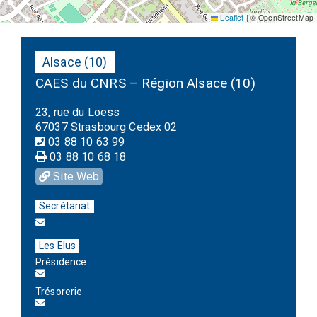
Leaflet
|
© OpenStreetMap
Alsace (10)
CAES du CNRS – Région Alsace (10)
23, rue du Loess
67037 Strasbourg Cedex 02
03 88 10 63 99
03 88 10 68 18
Site Web
Secrétariat
Les Elus
Présidence
Trésorerie