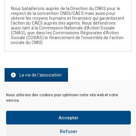
Nous bataillerons auprès de la Direction du CNRS pour le
respect de la convention CNRS/CAES mais aussi pour
obtenir les moyens humains et financiers qui garantissent
l’action du CAES auprès des agents. Nous défendrons
aussi tant à la Commission Nationale d’Action Sociale
(CNAS), que dans les Commissions Régionales d’Action
Sociale (CORAS) le financement de l’ensemble de l’action
sociale du CNRS.
La vie de l'association
Nous utilisons des cookies pour optimiser notre site web et notre
service.
Copyright © 2026 CAES du CNRS. Tous droits réservés.
Accepter
Politique de cookies (EU)
Politique de confidentialité
Mentions Légales et Politique des données personnelles
Refuser
Crédits